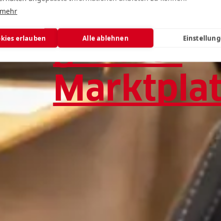
Vorarlber
 mehr
größter
okies erlauben
Alle ablehnen
Einstellun
Marktpla