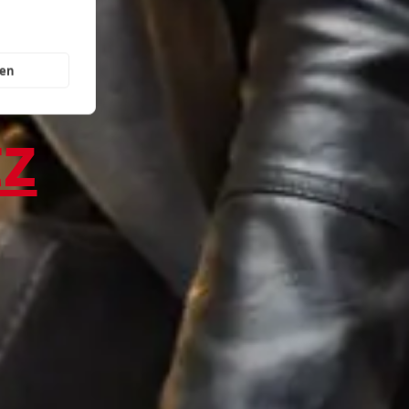
gs
gen
tz