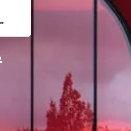
gen
.