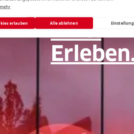
Märkte.
 mehr
Live!
okies erlauben
Alle ablehnen
Einstellun
Erleben