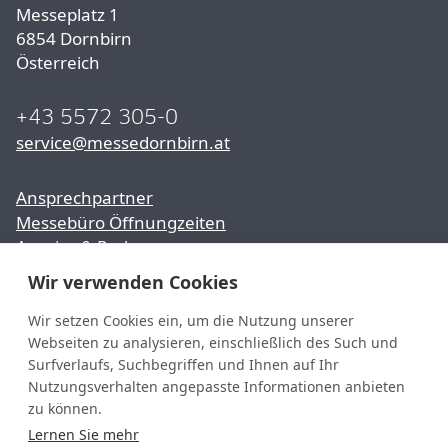
Messeplatz 1
6854 Dornbirn
Österreich
+43 5572 305-0
service@messedornbirn.at
Ansprechpartner
Messebüro Öffnungzeiten
Anreise & Parken
Wir verwenden Cookies
Presse
Karriere
Wir setzen Cookies ein, um die Nutzung unserer
Webseiten zu analysieren, einschließlich des Such und
Partner & Sponsoren
Surfverlaufs, Suchbegriffen und Ihnen auf Ihr
Nutzungsverhalten angepasste Informationen anbieten
youtube
YouTube
zu können.
facebook
Lernen Sie mehr
Facebook