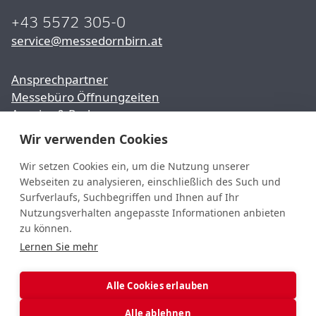
+43 5572 305-0
service@messedornbirn.at
Ansprechpartner
Messebüro Öffnungzeiten
Anreise & Parken
Wir verwenden Cookies
Presse
Karriere
Wir setzen Cookies ein, um die Nutzung unserer
Webseiten zu analysieren, einschließlich des Such und
Partner & Sponsoren
Surfverlaufs, Suchbegriffen und Ihnen auf Ihr
Nutzungsverhalten angepasste Informationen anbieten
youtube
YouTube
zu können.
facebook
Lernen Sie mehr
Facebook
Instagram
Instagram
Alle Cookies erlauben
LinkedIn
LinkedIn
Alle ablehnen