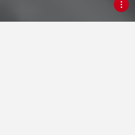
FAQ: Alles, was Veranstalter
wissen müssen
Die meistgestellten Fragen haben wir hier für Sie
aufgelistet. Die gesuchte Antwort ist nicht dabei??
Einfach Kontakt mit uns aufnehmen.